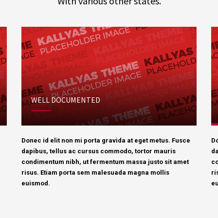
With various other states.
WELL DOCUMENTED
e
Donec id elit non mi porta gravida at eget metus. Fusce
Do
dapibus, tellus ac cursus commodo, tortor mauris
da
condimentum nibh, ut fermentum massa justo sit amet
co
risus. Etiam porta sem malesuada magna mollis
ri
euismod.
e