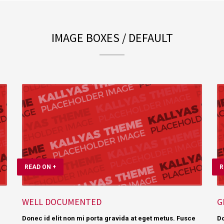
IMAGE BOXES / DEFAULT
READ ON +
R
WELL DOCUMENTED
G
e
Donec id elit non mi porta gravida at eget metus. Fusce
Do